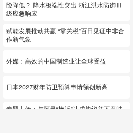
险降低？
降水极端性突出
浙江洪水防御Ⅲ
级应急响应
赋能发展推动共赢 “零关税”百日见证中非合
作新气象
外媒：高效的中国制造业让全球受益
日本2027财年防卫预算申请额创新高
专题丨
伊：与阿曼“接近”达成协议并不意味
重开海峡
战事打不下去了？
美军高层正寻
求“退出路径”