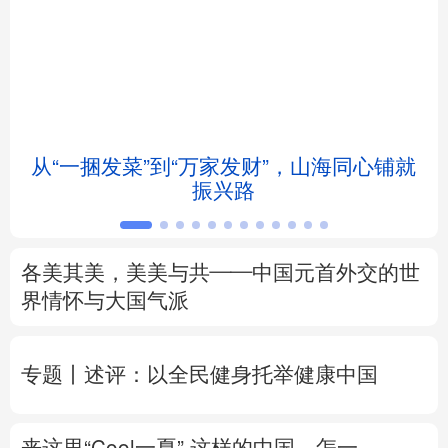
北京
天津
河北
山西
辽宁
吉林
上海
江苏
浙江
安徽
福建
江西
从“一捆发菜”到“万家发财”，山海同心铺就
会
振兴路
山东
河南
湖北
湖南
广东
广西
海南
重庆
各美其美，美美与共——中国元首外交的世
四川
贵州
云南
西藏
界情怀与大国气派
陕西
甘肃
青海
宁夏
专题丨
述评：以全民健身托举健康中国
新疆
内蒙古
黑龙江
来这里“Cool一夏”
这样的中国，怎一