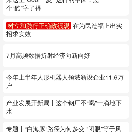
个“酷”字了得
多语种频道
树立和践行正确政绩观
在为民造福上出实
English
Español
Français
عربى
招求实效
Русский язык
日本語
한국어
7月高频数据折射经济向新向好
Deutsch
Português
今年上半年人形机器人领域新设企业11.6万
户
产业发展开新局丨
这个钢厂不“喝”一滴地下
水
专题丨
“白海豚”路径为何多变
“闭眼”等于风