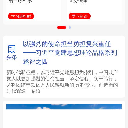
福一脉相承
立身做事
法律
中央文件
金融
汽车
学习进行时
学习新语
食品
人居
信息化
数字经济
学术中国
乡村振兴
银龄
溯源中国
以强烈的使命担当勇担复兴重任
——习近平党建思想理论品格系列
城市
旅游
能源
会展
头条
述评之四
彩票
娱乐
时尚
悦读
新时代新征程，以习近平党建思想为指引，中国共产
党人以更加强烈的使命担当，坚定信心、实干笃行，
必将团结带领亿万人民铸就新的历史伟业、创造新的
公益
一带一路
亚太网
上市公司
时代辉煌
专题
文化产业
地方频道