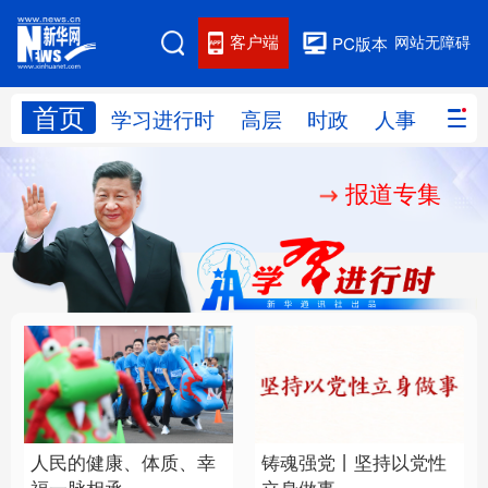
客户端
网站无障碍
PC版本
首页
网站地图
学习进行时
高层
时政
人事
国际
报道专集
学习进行时
高层
时政
人事
国际
财经
网评
港澳
台湾
思客智库
全球连线
教育
科技
科创
量子
体育
文化
书画
健康
军事
人民的健康、体质、幸
铸魂强党丨坚持以党性
访谈
视频
图片
政务