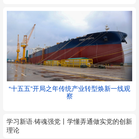
北京
天津
河北
山西
辽宁
吉林
上海
江苏
浙江
安徽
福建
江西
帧
“十五五”开局之年传统产业转型焕新一线观
察
山东
河南
湖北
湖南
广东
广西
海南
重庆
学习新语·铸魂强党丨学懂弄通做实党的创新
四川
贵州
云南
西藏
理论
陕西
甘肃
青海
宁夏
大道行天下丨最是真情暖人心——中国元首
外交的
世界
情怀与大国气派
新疆
内蒙古
黑龙江