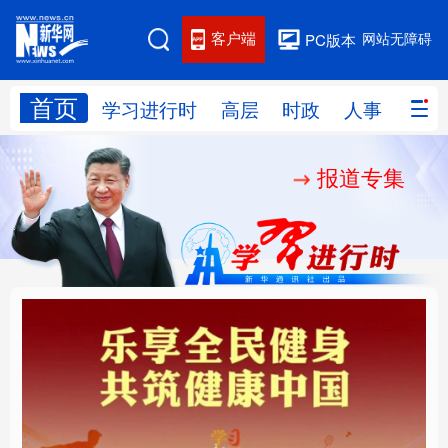
客户端
网站无障碍
PC版本
首页
网站地图
学习进行时
高层
时政
人事
国际
报道专集
学习进行时
高层
时政
人事
国际
财经
网评
港澳
台湾
思客智库
全球连线
教育
科技
科创
量子
体育
文化
书画
健康
军事
乐享全民健身 共筑健康
厚植营商沃土推动东北
访谈
视频
图片
政务