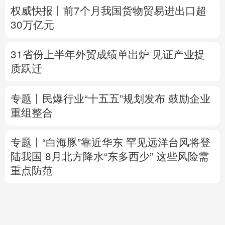
质跃迁
专题丨
民爆行业“十五五”规划发布 鼓励企业
重组整合
专题丨
“白海豚”靠近华东
罕见远洋台风将登
陆我国
8月北方降水“东多西少” 这些风险需
重点防范
美将对多晶硅衍生品加征关税 引入最低进口
价机制
专题丨
伊拟禁敌对方通行霍尔木兹海峡 重罚
违规者
伊媒：格什姆岛附近爆炸声系打
击“敌对目标”所致