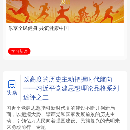
中国
全面振兴
法律
中央文件
金融
汽车
学习新语
习近平总书记关切事
食品
人居
信息化
数字经济
学术中国
乡村振兴
银龄
溯源中国
以高度的历史主动把握时代航向
——习近平党建思想理论品格系列
城市
旅游
能源
会展
头条
述评之二
彩票
娱乐
时尚
悦读
习近平党建思想指引新时代党的建设不断开创新局
面，以把握大势、擘画党和国家发展前景的历史主
动，引领亿万人民向着强国建设、民族复兴的光明未
公益
一带一路
亚太网
上市公司
来勇毅前行
专题
文化产业
地方频道