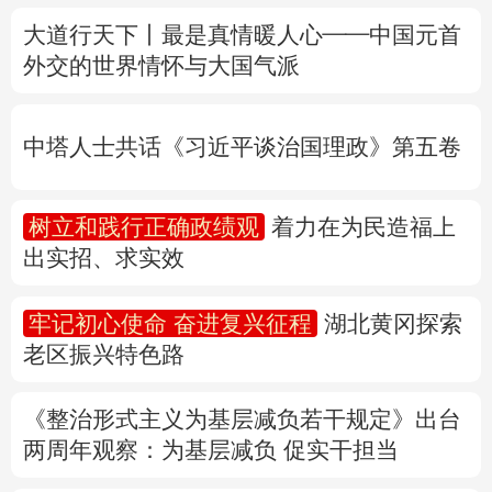
中塔人士共话《习近平谈治国理政》第五卷
多语种频道
树立和践行正确政绩观
着力在为民造福上
English
Español
Français
عربى
出实招、求实效
Русский язык
日本語
한국어
牢记初心使命 奋进复兴征程
湖北黄冈探索
Deutsch
Português
老区振兴特色路
《整治形式主义为基层减负若干规定》出台
两周年
观察
：为基层减负 促实干担当
权威快报丨前7个月我国货物贸易进出口超
30万亿元
31省份上半年外贸成绩单出炉 见证产业提