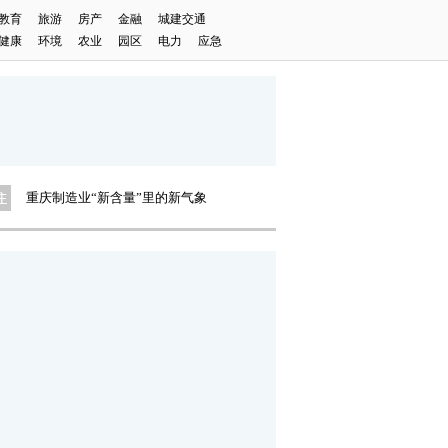
教育
旅游
房产
金融
城建交通
健康
环境
农业
园区
电力
应急
国浩·18T背后的人居答案
重庆工行：普及金融知识万里行
成渝水环境治理项目建设拉满弓
微纪录·重庆故事
2024重庆马拉松
一起来看它的美！
重庆制造业“新含量”里的新气象
长安汽车2023年财报发布
国浩·18T背后的人居答案
重庆工行：普及金融知识万里行