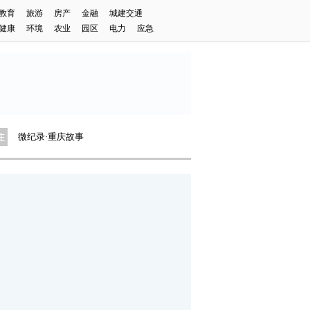
教育
旅游
房产
金融
城建交通
健康
环境
农业
园区
电力
应急
长安汽车2023年财报发布
成渝水环境治理项目建设拉满弓
专精特新看中国
微纪录·重庆故事
2024重庆马拉松
建行推出个人养老金大礼包
一起来看它的美！
重庆制造业“新含量”里的新气象
长安汽车2023年财报发布
成渝水环境治理项目建设拉满弓