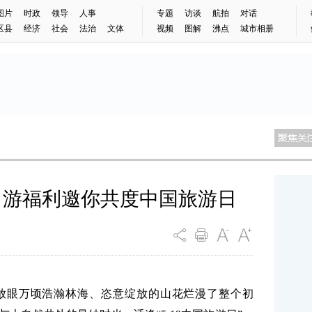
图片
时政
领导
人事
专题
访谈
航拍
对话
区县
经济
社会
法治
文体
视频
图解
沸点
城市相册
出游福利邀你共度中国旅游日
放眼万顷浩瀚林海、恣意绽放的山花烂漫了整个初