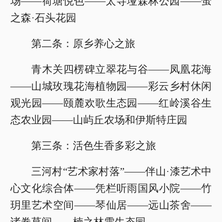
场——荷塘悦色——太寺垭森林公园——萤
之森·石头花园
第二条：原乡养心之旅
青木关四楞碑立翠花与谷——凤凰花海
——山城玫瑰花海植物园——彩云乡村休闲
观光园——颐麓欢歌生态园——红岭溪谷生
态农业园——山屿丘农场和伊斯特庄园
第三条：活色生香多彩之旅
三河村“艺术家村落”——伴山·漆艺术中
心文化综合体——凭栏听雨国风小院——竹
玥里艺术空间——琴仙居——远山茶舍——
诸卷草间——楠之林雪生态园