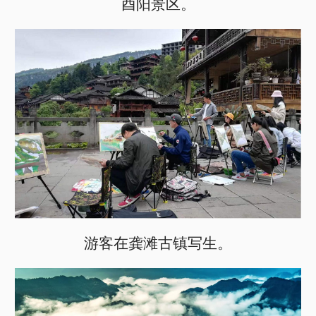
酉阳景区。
游客在龚滩古镇写生。