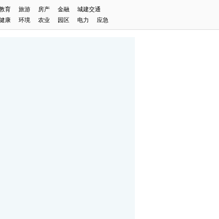
教育
旅游
房产
金融
城建交通
健康
环境
农业
园区
电力
应急
2023中国（悦来）体教融合大会
重庆万科与城市共发展的“新答卷”
2023重庆冬季旅游启动
一起来看它的美！
凯德青少年创想家公益项目系列活动
重庆市2023年“全国安全用药月”
微纪录·重庆故事
重庆制造业“新含量”里的新气象
2023中国（悦来）体教融合大会
重庆万科与城市共发展的“新答卷”