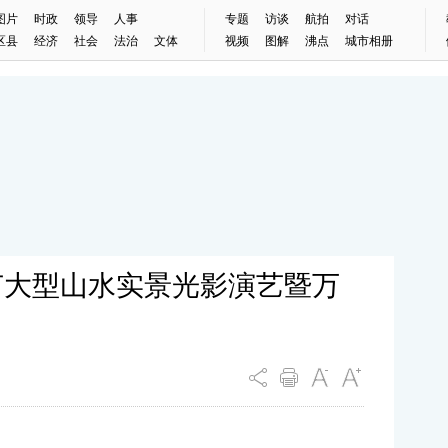
图片
时政
领导
人事
专题
访谈
航拍
对话
区县
经济
社会
法治
文体
视频
图解
沸点
城市相册
节大型山水实景光影演艺暨万