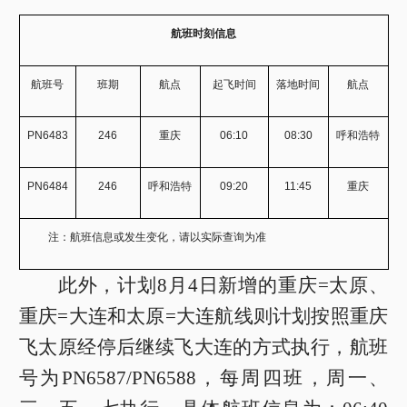
航班时刻信息
航班号
班期
航点
起飞
时间
落地
时间
航点
PN6483
246
重庆
06:10
08:30
呼和浩特
PN6484
246
呼和浩特
09:20
11:45
重庆
注：航班信息或发生变化，请以实际查询为准
此外，计划8月4日新增的重庆=太原、
重庆=大连和太原=大连航线则计划按照重庆
飞太原经停后继续飞大连的方式执行，航班
号为PN6587/PN6588，每周四班，周一、