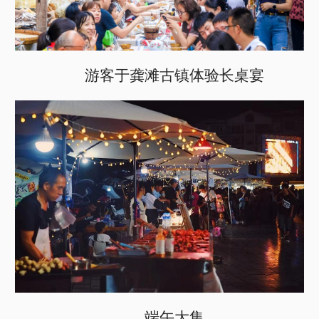
游客于龚滩古镇体验长桌宴
端午大集