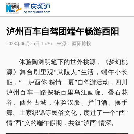
泸州百车自驾团端午畅游酉阳
2023年06月25日 15:36 来源： 酉阳旅投
体验陶渊明笔下的世外桃源，《梦幻桃
源》舞台剧里观“武陵人”生活，端午小长
假，“一泸酉你·粽情一夏”自驾游活动，四川
泸州百车一路探秘百里乌江画廊、叠石花
谷、酉州古城，体验汉服、拦门酒、摆手
舞、土家织锦等民俗文化，度过了一个“酉”
情“酉”义的端午假期，共叙“泸酉”情深。