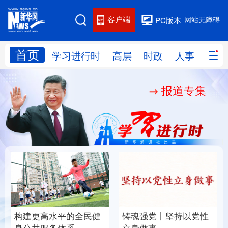
客户端
网站无障碍
PC版本
首页
网站地图
学习进行时
高层
时政
人事
国际
报道专集
学习进行时
高层
时政
人事
国际
财经
网评
港澳
台湾
思客智库
全球连线
教育
科技
科创
量子
体育
文化
书画
健康
军事
构建更高水平的全民健
铸魂强党丨坚持以党性
访谈
视频
图片
政务