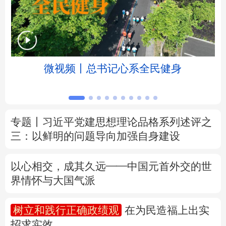
北京
天津
河北
山西
辽宁
吉林
上海
江苏
微视频丨总书记心系全民健身
浙江
安徽
福建
江西
山东
河南
湖北
湖南
专题丨
习近平党建思想理论品格系列述评之
广东
广西
海南
重庆
三：以鲜明的问题导向加强自身建设
四川
贵州
云南
西藏
以心相交，成其久远——中国元首外交的世
陕西
甘肃
青海
宁夏
界情怀与大国气派
新疆
内蒙古
黑龙江
树立和践行正确政绩观
在为民造福上出实
招求实效