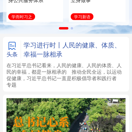
身公共服务体系
立身做事
法律
中央文件
金融
汽车
学而时习之
学习新语
食品
人居
信息化
数字经济
学术中国
乡村振兴
银龄
溯源中国
学习进行时丨人民的健康、体质、
幸福一脉相承
头条
城市
旅游
能源
会展
在习近平总书记看来，人民的健康、人民的体质、人
民的幸福，都是一脉相承的
推动全民全运，以运动
彩票
娱乐
时尚
悦读
促健康，习近平总书记一直是积极倡导者和践行者
专题
公益
一带一路
亚太网
上市公司
文化产业
地方频道