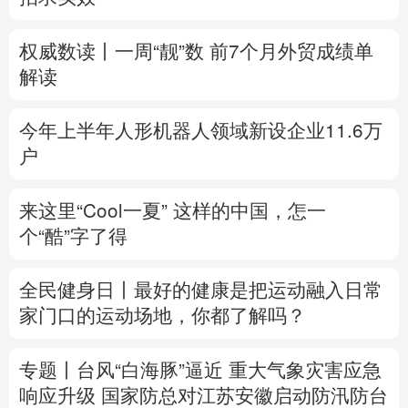
多语种频道
权威数读丨一周“靓”数
前7个月外贸成绩单
解读
English
Español
Français
عربى
Русский язык
日本語
한국어
今年上半年人形机器人领域新设企业11.6万
户
Deutsch
Português
来这里“Cool一夏”
这样的中国，怎一
个“酷”字了得
全民健身日丨
最好的健康是把运动融入日常
家门口的运动场地，你都了解吗？
专题丨
台风“白海豚”逼近 重大气象灾害应急
响应升级
国家防总对江苏安徽启动防汛防台