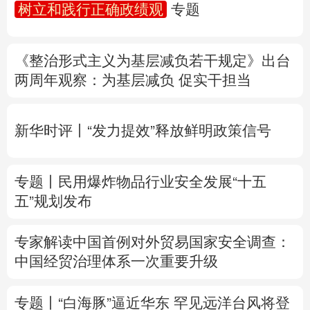
树立和践行正确政绩观
专题
多语种频道
《整治形式主义为基层减负若干规定》出台
English
Español
Français
عربى
两周年
观察
：为基层减负 促实干担当
Русский язык
日本語
한국어
新华时评丨“发力提效”释放鲜明政策信号
Deutsch
Português
专题丨
民用爆炸物品行业安全发展“十五
五”规划发布
专家解读中国首例对外贸易国家安全调查：
中国经贸治理体系一次重要升级
专题丨
“白海豚”逼近华东 罕见远洋台风将登