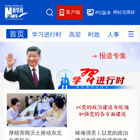
客户端
网站无障碍
PC版本
首页
网站地图
学习进行时
高层
时政
人事
国际
报道专集
学习进行时
高层
时政
人事
国际
财经
网评
港澳
台湾
思客智库
全球连线
教育
科技
科创
量子
体育
文化
书画
健康
军事
厚植营商沃土推动东北
铸魂强党丨以党的政治
访谈
视频
图片
政务