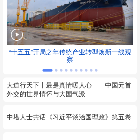
北京
天津
河北
山西
辽宁
吉林
上海
江苏
浙江
安徽
福建
江西
“十五五”开局之年传统产业转型焕新一线观
察
山东
河南
湖北
湖南
广东
广西
海南
重庆
大道行天下丨最是真情暖人心——中国元首
四川
贵州
云南
西藏
外交的
世界
情怀与大国气派
陕西
甘肃
青海
宁夏
中塔人士共话《习近平谈治国理政》第五卷
新疆
内蒙古
黑龙江