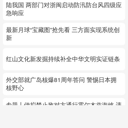
陆我国
两部门对浙闽启动防汛防台风四级应
急响应
最新月球“宝藏图”抢先看
三方面实现系统创
新
红山文化新发掘持续补全中华文明实证链条
外交部就广岛核爆81周年答问
警惕日本拥
核野心
专题丨
伊拟禁止敌对方通行霍尔木兹海峡 违
者重罚