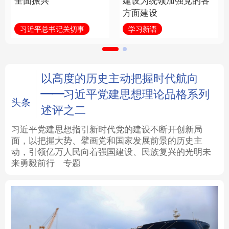
全面振兴
建设为统领加强党的各
方面建设
法律
中央文件
金融
汽车
习近平总书记关切事
学习新语
食品
人居
信息化
数字经济
学术中国
乡村振兴
银龄
溯源中国
以高度的历史主动把握时代航向
——习近平党建思想理论品格系列
城市
旅游
能源
会展
头条
述评之二
彩票
娱乐
时尚
悦读
习近平党建思想指引新时代党的建设不断开创新局
面，以把握大势、擘画党和国家发展前景的历史主
动，引领亿万人民向着强国建设、民族复兴的光明未
公益
一带一路
亚太网
上市公司
来勇毅前行
专题
文化产业
地方频道