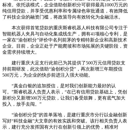
标准。依托该模式，企业借助创新积分可获得最高1000万元的
纯信用贷款，并享受优惠利率和专属绿色审批通道，有效降低
了科技企业的融资门槛，将政策导向有效转化为金融活水。
本次获得首笔贷款的重庆斯睿机器人科技有限公司专注于
智能机器人夹具与自动化集成线生产，拥有41项核心专利，是
一家在“渝创积分”评价中名列前茅的专精特新企业和高新技术
企业。目前，企业正处于产能爬坡和市场拓展的关键阶段，资
金需求持续增大。
建行重庆大足支行此前已为其提供了500万元信用贷款支
持前期研发，此次借助“渝创积分贷”，再次新增三年期授信
500万元，为企业的快步前进注入强大动能。
“真金白银的追加授信，是对我们创新能力最好的认
可。”斯睿机器人负责人表示，“在已有信用贷款基础上，凭创
新积分又新增500万元贷款，让我们备受鼓舞，更有底气加大
投入，放手去闯。”
“渝创积分贷”的首单落地，是建行重庆市分行以金融创新
写好“科技金融”大文章的有效实践和突破。该行相关负责人表
示，建行充分发挥国有大行在创新引领上的优势，精准对