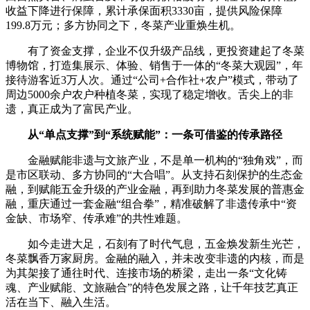
收益下降进行保障，累计承保面积3330亩，提供风险保障
199.8万元；多方协同之下，冬菜产业重焕生机。
有了资金支撑，企业不仅升级产品线，更投资建起了冬菜
博物馆，打造集展示、体验、销售于一体的“冬菜大观园”，年
接待游客近3万人次。通过“公司+合作社+农户”模式，带动了
周边5000余户农户种植冬菜，实现了稳定增收。舌尖上的非
遗，真正成为了富民产业。
从“单点支撑”到“系统赋能”：一条可借鉴的传承路径
金融赋能非遗与文旅产业，不是单一机构的“独角戏”，而
是市区联动、多方协同的“大合唱”。从支持石刻保护的生态金
融，到赋能五金升级的产业金融，再到助力冬菜发展的普惠金
融，重庆通过一套金融“组合拳”，精准破解了非遗传承中“资
金缺、市场窄、传承难”的共性难题。
如今走进大足，石刻有了时代气息，五金焕发新生光芒，
冬菜飘香万家厨房。金融的融入，并未改变非遗的内核，而是
为其架接了通往时代、连接市场的桥梁，走出一条“文化铸
魂、产业赋能、文旅融合”的特色发展之路，让千年技艺真正
活在当下、融入生活。