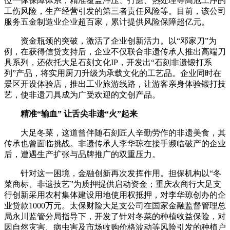
位一体保障体系，精准覆盖冲压、打磨、热处理等高危工序的
工伤风险，生产经营引发的第三者责任风险等。目前，该公司
服务五金制造业企业超百家，累计提供风险保障超亿元。
资金瓶颈的突破，激活了企业创新活力。以“邓家刀”为
例，在获得信贷支持后，企业不仅联合非遗传承人推出高端刀
具系列，还依托大足石刻文化IP，开发出“石刻非遗锻打系
列”产品，将实用厨刀升级为承载文化的工艺品。企业同时在
景区开设体验店，推出工业旅游线路，让游客亲身体验锻打技
艺，使非遗刀具成为广受欢迎的文创产品。
精准“输血” 让舌尖非遗“火”起来
大足冬菜，这道曾伴随石刻匠人辛勤劳作的非遗美食，其
传承也曾面临挑战。非遗传承人李华琼在接手濒临破产的企业
后，遭遇生产扩张与品牌推广的双重压力。
针对这一困境，金融创新再次发挥作用。担保机构以“冬
菜商标、非遗技艺”为质押提供启动资金；重庆农商行大足支
行创新采用农村集体建设用地使用权抵押，对李华琼创办的企
业贷款1000万元。太保财险大足支公司在国家金融监督管理总
局永川监管分局指导下，开发了针对冬菜的种植收益保险，对
因自然灾害、病虫害及市场收购价格波动等风险引发的种植户