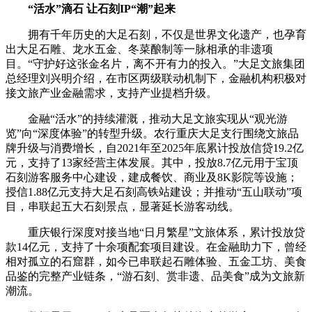
“活水”滴石 让石刻IP“潮”起来
拥有千年历史的大足石刻，不仅是世界文化遗产，也孕育
出大足石雕、龙水五金、冬菜酿制等一脉相承的非遗项
目。“守护好这张金名片，离不开有力的投入。”大足文旅集团
总经理刘兴明介绍，在市区两级联动机制下，金融机构积极对
接文旅产业金融需求，支持产业提档升级。
金融“活水”的持续灌溉，推动大足文旅实现从“观光游
览”向“深度体验”的转型升级。农行重庆大足支行围绕文旅品
牌升级与消费增长，自2021年至2025年底累计投放信贷19.2亿
元，支持了13家经营主体发展。其中，投放8.7亿元用于宝顶
石刻游客服务中心建设，建成餐饮、商业及8K影院等设施；
授信1.88亿元支持大足石刻高铁站建设；并推动“五山联动”项
目，串联起五大石刻景点，显著延长游客动线。
重庆银行深度对接当地“日月繁星”文旅体系，累计投放贷
款14亿元，支持了十余项配套项目建设。在金融助力下，曾经
相对孤立的石窟群，如今已串联起石雕体验、五金工坊、美食
品鉴的完整产业链条，“游石刻、赏非遗、品美食”成为文旅新
潮流。