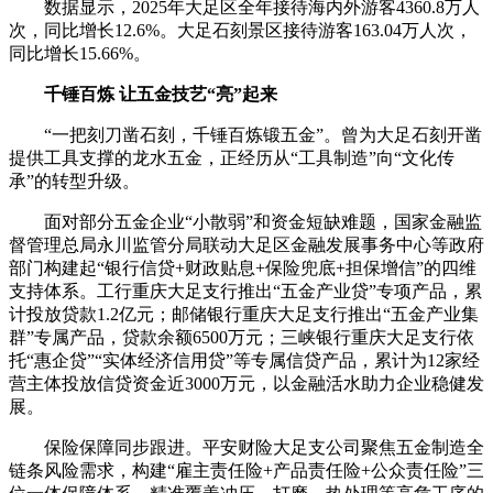
数据显示，2025年大足区全年接待海内外游客4360.8万人
次，同比增长12.6%。大足石刻景区接待游客163.04万人次，
同比增长15.66%。
千锤百炼 让五金技艺“亮”起来
“一把刻刀凿石刻，千锤百炼锻五金”。曾为大足石刻开凿
提供工具支撑的龙水五金，正经历从“工具制造”向“文化传
承”的转型升级。
面对部分五金企业“小散弱”和资金短缺难题，国家金融监
督管理总局永川监管分局联动大足区金融发展事务中心等政府
部门构建起“银行信贷+财政贴息+保险兜底+担保增信”的四维
支持体系。工行重庆大足支行推出“五金产业贷”专项产品，累
计投放贷款1.2亿元；邮储银行重庆大足支行推出“五金产业集
群”专属产品，贷款余额6500万元；三峡银行重庆大足支行依
托“惠企贷”“实体经济信用贷”等专属信贷产品，累计为12家经
营主体投放信贷资金近3000万元，以金融活水助力企业稳健发
展。
保险保障同步跟进。平安财险大足支公司聚焦五金制造全
链条风险需求，构建“雇主责任险+产品责任险+公众责任险”三