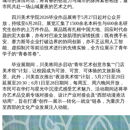
城市的深情对话，将青春的创造力与城市的脉搏紧密相连，邀
市民共赴一场山城夏夜的艺术之约。
四川美术学院2026毕业作品展将于5月27日起对公众开
放，持续至6月28日。展览汇集了1500余名本科生与600余名研
究生创作的上万件作品。展品既有扎根中国大地、回应时代命
题的宏大叙事，亦有对巴渝文脉肌理的深情抚摸；既有携手长
安、赛力斯等企业打破边界的协同创新，亦不乏运用人工智
能、虚拟制片等前沿技术进行的先锋实验，全方位展示了青年
学子的“青春答卷”。
毕业展期间，川美将同步启动“青年艺术创意市集”“门店
美术馆”计划，让校园成为可游、可赏、可体验的文旅新场
景。此外，川美首次推出“夜游美术馆”计划，5月27日至29日
延展至20:30；6月1日至28日期间，每周五、周六晚间开放，
市民可在华灯与星光中沉浸式感受艺术魅力。活动期间还将举
办艺术品交易专场对接会、设计产业对接会及“西部动漫港活
动周”，旨在打通“创作—展示—转化—就业”链条，为重庆乃
至西部的文化产业发展注入动能。