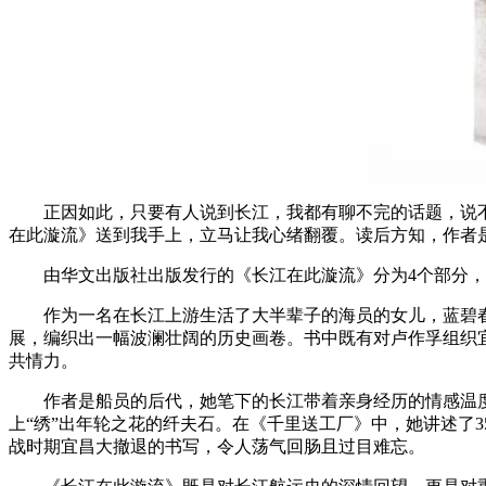
正因如此，只要有人说到长江，我都有聊不完的话题，说不
在此漩流》送到我手上，立马让我心绪翻覆。读后方知，作者
由华文出版社出版发行的《长江在此漩流》分为4个部分，收
作为一名在长江上游生活了大半辈子的海员的女儿，蓝碧春以
展，编织出一幅波澜壮阔的历史画卷。书中既有对卢作孚组织
共情力。
作者是船员的后代，她笔下的长江带着亲身经历的情感温度
上“绣”出年轮之花的纤夫石。在《千里送工厂》中，她讲述了
战时期宜昌大撤退的书写，令人荡气回肠且过目难忘。