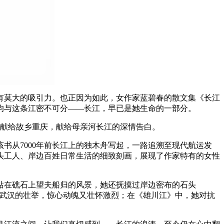
莫大的吸引力。也正因为如此，女作家蓝碧春的散文集《长江
均与这条江密不可分——长江，早已是她生命的一部分。
献给故乡重庆，献给母亲河长江的深情告白。
从7000年前长江上的独木舟写起，一路追溯至现代航运发
头工人、岸边百姓日常生活的细致刻画，展现了作家特有的女性
在礁石上望夫船归的风景，她还抚摸过岸边密布的石头
抵武汉的壮举，惊心动魄又壮怀激烈；在《雄川江》中，她对抗