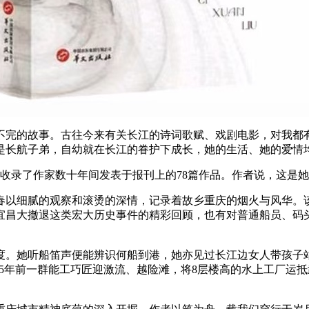
完的故事。古往今来有关长江的诗词歌赋、戏剧电影，对我都有
是长航子弟，自幼就在长江的眷护下成长，她的生活、她的爱情
录了作家数十年间发表于报刊上的78篇作品。作者说，这是她
细腻的观察和滚烫的深情，记录着故乡重庆的烟火与风华。该书
宜昌大撤退这类宏大历史事件的精彩回顾，也有对普通船员、码
。她听船笛声便能辨识何船到港，她亦见过长江边女人带孩子站
35年前一群能工巧匠迎激流、越险滩，将8层楼高的水上工厂运