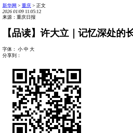
新华网
>
重庆
> 正文
2026
01
/
09
11:05:12
来源：重庆日报
【品读】许大立｜记忆深处的
字体：
小
中
大
分享到：