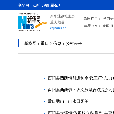
新华通讯社主办
总网栏目：
学习进
重庆频道
重庆地方：
要闻
cq.news.cn
新华网
>
重庆
> 信息 > 乡村未来
酉阳县酉酬镇引进制伞“微工厂” 助
酉阳县酉酬镇：农文旅融合点亮乡村
重庆秀山：山水田园美
酉阳县大溪镇“政银校企科”联动 共