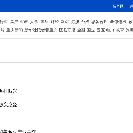
新华网
行时
高层
时政
人事
国际
财经
网评
港澳
台湾
思客智库
全球连线
教
图片
重庆新闻
新华社记者看重庆
区县联播
金融·国企
园区
电力
教育
旅
力乡村振兴
振兴之路
建和美乡村产业学院