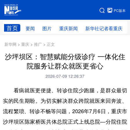
手机版
PC版本
网站地图
首页
要闻
图片
重庆新闻
新华社记者看重庆
新华网 > 重庆 > 推广 > 正文
沙坪坝区：智慧赋能分级诊疗 一体化住
院服务让群众就医更省心
2026-07-09 12:26:37
看病就医更便捷、转诊住院少跑腿，是群众最切
实的民生期盼。为切实解决群众跨院就医来回奔波、
流程繁琐、转诊不畅等问题，2026年7月6日，重庆市
沙坪坝区陈家桥医共体总院正式上线总院—分院住院