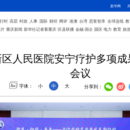
新华网
行时
高层
时政
人事
国际
财经
网评
港澳
台湾
思客智库
全球连线
教
图片
重庆新闻
新华社记者看重庆
区县联播
金融·国企
园区
电力
教育
旅
新区人民医院安宁疗护多项成
会议
字体：
小
中
大
分享到：