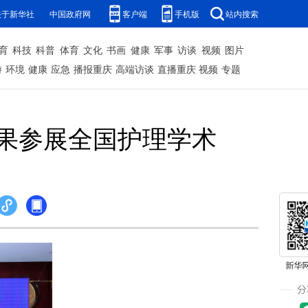
关于新华社
中国政府网
客户端
手机版
站内搜索
育
科技
科普
体育
文化
书画
健康
军事
访谈
视频
图片
游
环境
健康
应急
播报重庆
高端访谈
直播重庆
视频
专题
果参展全国护理学术