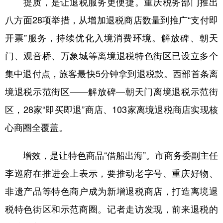
提质，是让退税服务更便捷。重庆税务部门推出
八方面28项举措，从增加退税商店数量到推广“支付即
开票”服务，持续优化入境消费环境。解放碑、朝天
门、观音桥、万象城等离境退税特色街区已设立多个
集中退付点，旅客最快5分钟拿到退税款。西部首条离
境退税示范街区——解放碑—朝天门离境退税示范街
区，28家“即买即退”商店、103家离境退税商店实现核
心商圈全覆盖。
增效，是让特色商品“借船出海”。市商务委副主任
李巡府在推进会上表示，要推动老字号、重庆好物、
非遗产品等特色商户成为新增退税商店，打造离境退
税特色街区和示范商圈。记者走访发现，前来退税的