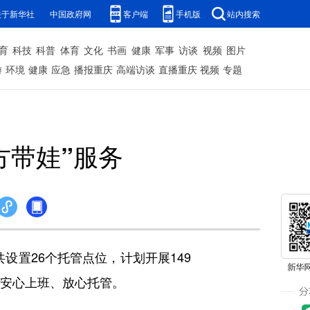
关于新华社
中国政府网
客户端
手机版
站内搜索
育
科技
科普
体育
文化
书画
健康
军事
访谈
视频
图片
游
环境
健康
应急
播报重庆
高端访谈
直播重庆
视频
专题
方带娃”服务
设置26个托管点位，计划开展149
母安心上班、放心托管。