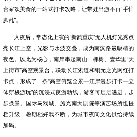
合家欢美食的一站式打卡攻略，让带娃出游不再“手忙
脚乱”。
入夜后，常态化上演的“新韵重庆”无人机灯光秀点
亮长江上空，光影与水波交叠，成为南滨路最吸睛的
夜色。以此为核心，南岸串起南山一棵树、壹华里“天
上街市”高空观景台，联动长江索道和铜元之光网红打
卡点，形成了一条“高空俯览全景—江岸漫步打卡—立
体穿梭游玩”的沉浸式夜游动线，游客可层层递进，步
步换景。国际马戏城、施光南大剧院等演艺场所也提
档升级，暑期档好戏不断，为城市夜间文化供给持续
加码。