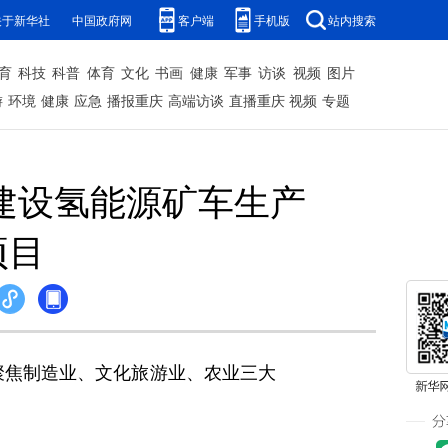
关于新华社
中国政府网
客户端
手机版
站内搜索
育
科技
科普
体育
文化
书画
健康
军事
访谈
视频
图片
游
环境
健康
应急
播报重庆
高端访谈
直播重庆
视频
专题
将建设氢能源矿车生产
项目
聚焦制造业、文化旅游业、农业三大