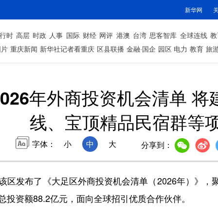
新华网
行时
高层
时政
人事
国际
财经
网评
港澳
台湾
思客智库
全球连线
教
图片
重庆新闻
新华社记者看重庆
区县联播
金融·国企
园区
电力
教育
旅
026年外商投资机会清单 
线、宝顶精品民宿群等
字体：
小
中
大
分享到：
区发布了《大足区外商投资机会清单（2026年）》，
总投资额88.2亿元，面向全球招引优质合作伙伴。