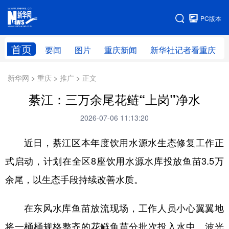
手机版
PC版本
网站地图
首页
要闻
图片
重庆新闻
新华社记者看重庆
新华网 > 重庆 > 推广 > 正文
綦江：三万余尾花鲢“上岗”净水
2026-07-06 11:13:20
近日，綦江区本年度饮用水源水生态修复工作正
式启动，计划在全区8座饮用水源水库投放鱼苗3.5万
余尾，以生态手段持续改善水质。
在东风水库鱼苗放流现场，工作人员小心翼翼地
将一桶桶规格整齐的花鲢鱼苗分批次投入水中。波光