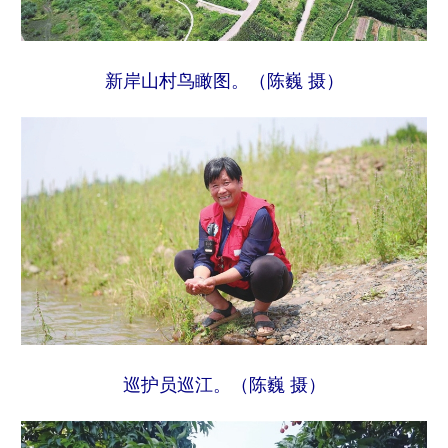
新岸山村鸟瞰图。（陈巍 摄）
巡护员巡江。（陈巍 摄）