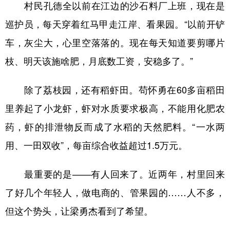
村民孔德全以前在江边的沙石料厂上班，现在是
巡护员，每天穿着红马甲走江岸、看果园。“以前开铲
车，灰尘大，心里空落落的。现在每天知道要剪哪片
枝、明天该施啥肥，月底数工资，安稳多了。”
除了荔枝园，还有稻虾田。苟怀勇在60多亩稻田
里养起了小龙虾，虾对水质要求极高，不能用化肥农
药，虾的排泄物反而成了水稻的天然肥料。“一水两
用、一田双收”，每亩综合收益超过1.5万元。
最重要的是——有人回来了。近两年，村里回来
了好几个年轻人，做电商的、管果园的……人不多，
但这个势头，让梁勇杰看到了希望。