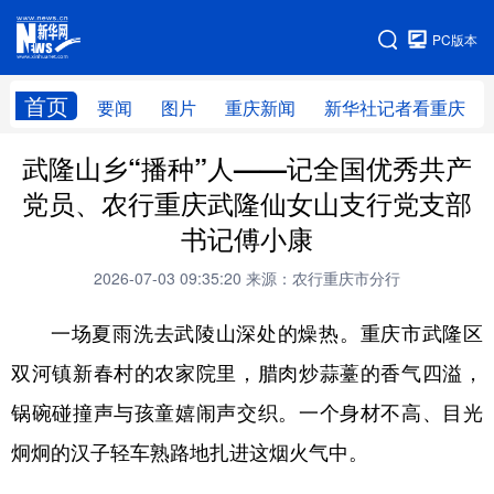
手机版
PC版本
网站地图
首页
要闻
图片
重庆新闻
新华社记者看重庆
武隆山乡“播种”人——记全国优秀共产
党员、农行重庆武隆仙女山支行党支部
书记傅小康
2026-07-03 09:35:20
来源：农行重庆市分行
一场夏雨洗去武陵山深处的燥热。重庆市武隆区
双河镇新春村的农家院里，腊肉炒蒜薹的香气四溢，
锅碗碰撞声与孩童嬉闹声交织。一个身材不高、目光
炯炯的汉子轻车熟路地扎进这烟火气中。