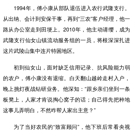
1994年，傅小康从部队退伍进入农行武隆支行。
从出纳、会计到安保干事，再到“三农”客户经理，他一
路从办公室走到田埂上。2010年，他主动请缨，成为
武隆支行仙女山镇流动服务组的一员，将根深深扎进
这片武陵山集中连片特困地区。
初到仙女山，面对缺乏信用记录、抗风险能力弱
的农户，傅小康没有退缩。白天翻山越岭走村入户，
晚上挑灯夜战钻研业务。他深知：“跟乡亲们坐到一条
板凳上，人家才肯说掏心窝子的话；自己得先把种地
这事儿弄明白，不然咋帮人家出主意？”
为了当好农民的“致富顾问”，他下班后常看央视