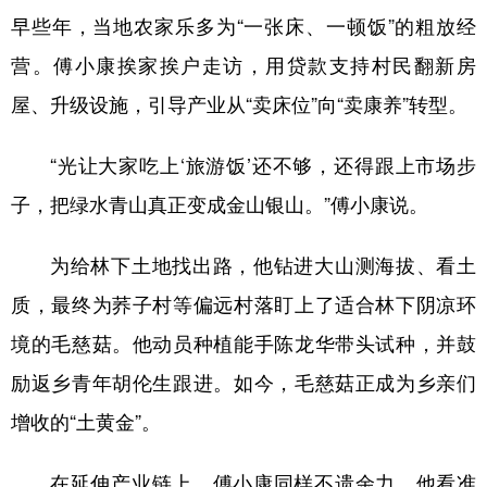
早些年，当地农家乐多为“一张床、一顿饭”的粗放经
营。傅小康挨家挨户走访，用贷款支持村民翻新房
屋、升级设施，引导产业从“卖床位”向“卖康养”转型。
“光让大家吃上‘旅游饭’还不够，还得跟上市场步
子，把绿水青山真正变成金山银山。”傅小康说。
为给林下土地找出路，他钻进大山测海拔、看土
质，最终为荞子村等偏远村落盯上了适合林下阴凉环
境的毛慈菇。他动员种植能手陈龙华带头试种，并鼓
励返乡青年胡伦生跟进。如今，毛慈菇正成为乡亲们
增收的“土黄金”。
在延伸产业链上，傅小康同样不遗余力。他看准