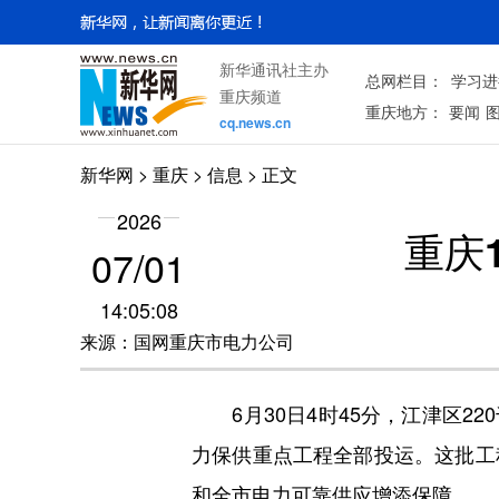
新华通讯社主办
总网栏目：
学习进
重庆频道
重庆地方：
要闻
cq.news.cn
新华网
>
重庆
> 信息 > 正文
2026
重庆
07/01
14:05:08
来源：国网重庆市电力公司
6月30日4时45分，江津区22
力保供重点工程全部投运。这批工
和全市电力可靠供应增添保障。