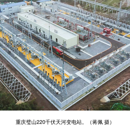
重庆璧山220千伏天河变电站。（蒋佩 摄）