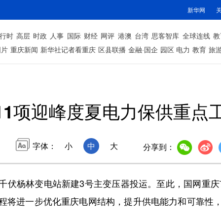
新华网
行时
高层
时政
人事
国际
财经
网评
港澳
台湾
思客智库
全球连线
教
图片
重庆新闻
新华社记者看重庆
区县联播
金融·国企
园区
电力
教育
旅
11项迎峰度夏电力保供重点
字体：
小
中
大
分享到：
0千伏杨林变电站新建3号主变压器投运。至此，国网重庆市
程将进一步优化重庆电网结构，提升供电能力和可靠性