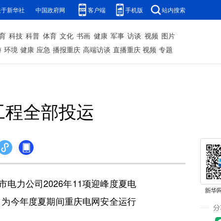
关于新华社
中国政府网
客户端
手机版
站内搜索
育
科技
科普
体育
文化
书画
健康
军事
访谈
视频
图片
游
环境
健康
应急
播报重庆
高端访谈
直播重庆
视频
专题
工程全部投运
电力公司2026年11项迎峰度夏电
，为今年度夏期间重庆电网安全运行