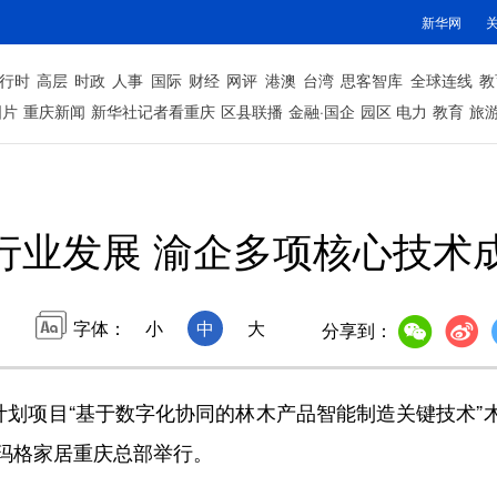
新华网
行时
高层
时政
人事
国际
财经
网评
港澳
台湾
思客智库
全球连线
教
图片
重庆新闻
新华社记者看重庆
区县联播
金融·国企
园区
电力
教育
旅
行业发展 渝企多项核心技术
字体：
小
中
大
分享到：
项目“基于数字化协同的林木产品智能制造关键技术”木
玛格家居重庆总部举行。