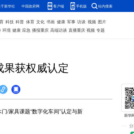
关于新华社
中国政府网
客户端
手机版
站内搜索
育
科技
科普
体育
文化
书画
健康
军事
访谈
视频
图片
游
环境
健康
应急
播报重庆
高端访谈
直播重庆
视频
专题
成果获权威认定
门/家具课题“数字化车间”认定与新