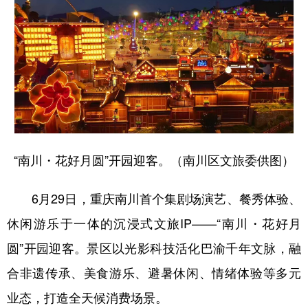
“南川・花好月圆”开园迎客。（南川区文旅委供图）
6月29日，重庆南川首个集剧场演艺、餐秀体验、
休闲游乐于一体的沉浸式文旅IP——“南川・花好月
圆”开园迎客。景区以光影科技活化巴渝千年文脉，融
合非遗传承、美食游乐、避暑休闲、情绪体验等多元
业态，打造全天候消费场景。