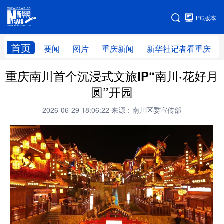
手机版
PC版本
网站地图
首页
要闻
图片
重庆新闻
新华社记者看重庆
重庆南川首个沉浸式文旅IP“南川·花好月
圆”开园
2026-06-29 18:06:22
来源：南川区委宣传部