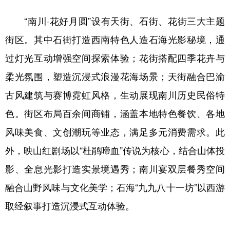
“南川·花好月圆”设有天街、石街、花街三大主题
街区。其中石街打造西南特色人造石海光影秘境，通
过灯光互动增强空间探索体验；花街搭配四季花卉与
柔光氛围，塑造沉浸式浪漫花海场景；天街融合巴渝
古风建筑与赛博霓虹风格，生动展现南川历史民俗特
色。街区布局百余间商铺，涵盖本地特色餐饮、各地
风味美食、文创潮玩等业态，满足多元消费需求。此
外，映山红剧场以“杜鹃啼血”传说为核心，结合山体投
影、全息光影打造实景境遇秀；南川宴双层餐秀空间
融合山野风味与文化美学；石海“九九八十一坊”以西游
取经叙事打造沉浸式互动体验。