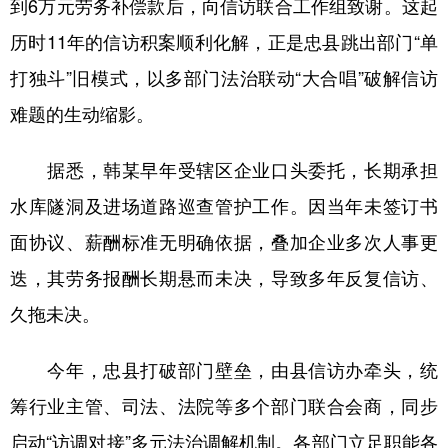
到6万元劳务补偿款后，向信访联合工作组致谢。这起
历时11年的信访积案顺利化解，正是忠县跳出部门“单
打独斗”旧模式，以多部门法治联动“大合唱”破解信访
难题的生动缩影。
据悉，韩某早年受辖区企业口头委托，长期承担
水库隧洞及进场道路巡查管护工作。因当年未签订书
面协议、薪酬标准无明确依据，叠加企业多次人事更
迭，其劳务报酬长期悬而未决，导致多年反复信访、
久拖未决。
今年，忠县打破部门壁垒，由县信访办牵头，统
筹行业主管、司法、法院等多个部门联合会商，同步
启动“访调对接”多元法治调解机制。各部门立足职能各