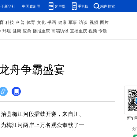
关于新华社
中国政府网
客户端
手机版
站内搜索
育
科技
科普
体育
文化
书画
健康
军事
访谈
视频
图片
游
环境
健康
应急
播报重庆
高端访谈
直播重庆
视频
专题
演龙舟争霸盛宴
族自治县梅江河段擂鼓开赛，来自川、
，为梅江河两岸上万名观众奉献了一