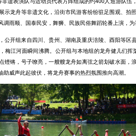
非遗表演队与运动员代表方阵组成的约400人巡游队伍
展示龙舟等非遗文化，沿街市民游客纷纷驻足围观、拍
风调雨顺、国泰民安，舞狮、民族民俗舞蹈轮番上演，为
公开组来自四川、贵州、湖南及重庆涪陵、酉阳等区县
，梅江河面瞬间沸腾。公开组与本地组的龙舟健儿们挥桨
点铿锵，号子嘹亮，一艘艘龙舟如离弦之箭划破水面，
油助威声此起彼伏，将龙舟赛事的热烈氛围推向高潮。