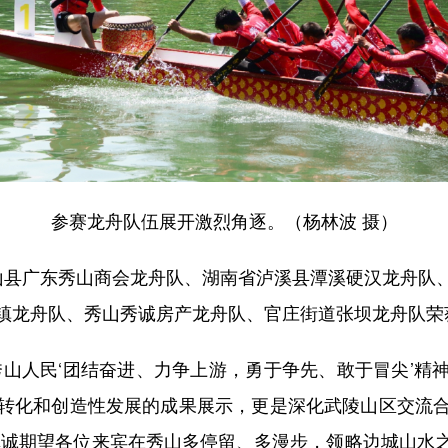
参赛龙舟队伍展开激烈角逐。（杨林波 摄）
县广东秀山商会龙舟队、湖南省泸溪县潭溪硬汉龙舟队、
镇龙舟队、秀山秀诚房产龙舟队、官庄街道张坝龙舟队荣
人民‘团结奋进、力争上游，勇于争先、敢于冒尖’精
转化和创造性发展的成果展示，更是深化武陵山区交流
真诚期望各位来宾在秀山多停留、多漫步，领略边城山水