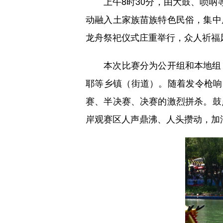
上午8时30分，由大鼓、唢呐等
动融入土家族苗族特色民俗，集中
龙舟祭祀仪式庄重举行，众人祈福
本次比赛分为公开组和本地组，
耶等乡镇（街道）。随着发令枪响
赛、半决赛、决赛的激烈拼杀。鼓
岸观赛区人声鼎沸、人头攒动，加