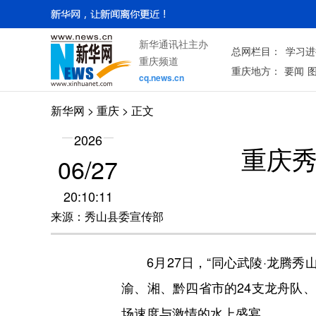
新华通讯社主办
总网栏目：
学习进
重庆频道
重庆地方：
要闻
cq.news.cn
新华网
>
重庆
> 正文
2026
重庆秀
06/27
20:10:11
来源：秀山县委宣传部
6月27日，“同心武陵·龙腾秀山
渝、湘、黔四省市的24支龙舟队
场速度与激情的水上盛宴。