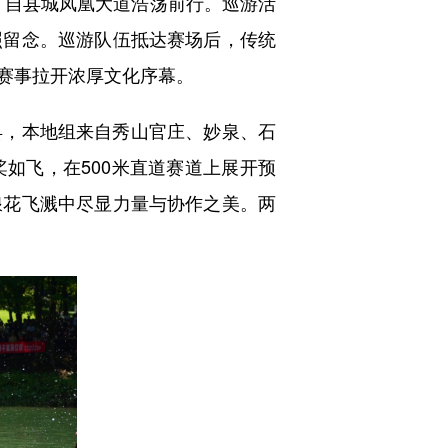
，自县城凤凰大道浩荡前行。巡游活
照留念。巡游队伍抵达赛场后，传统
赛事拉开浓厚文化序幕。
，本地组来自秀山官庄、妙泉、石
如飞，在500米直道赛道上展开预
浪花飞溅中尽显力量与协作之美。两