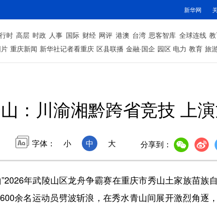
新华网
行时
高层
时政
人事
国际
财经
网评
港澳
台湾
思客智库
全球连线
教
图片
重庆新闻
新华社记者看重庆
区县联播
金融·国企
园区
电力
教育
旅
山：川渝湘黔跨省竞技 上
字体：
小
中
大
分享到：
”2026年武陵山区龙舟争霸赛在重庆市秀山土家族苗
、600余名运动员劈波斩浪，在秀水青山间展开激烈角逐