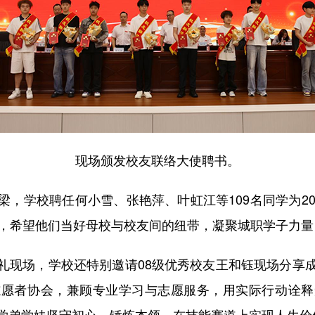
现场颁发校友联络大使聘书。
梁，学校聘任何小雪、张艳萍、叶虹江等109名同学为2
书，希望他们当好母校与校友间的纽带，凝聚城职学子力
礼现场，学校还特别邀请08级优秀校友王和钰现场分享
志愿者协会，兼顾专业学习与志愿服务，用实际行动诠释
学弟学妹坚守初心、锤炼本领，在技能赛道上实现人生价