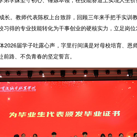
成长。教师代表陈权上台致辞，回顾三年来手把手实训
校习得的专业技能转化为干事创业的硬核实力，立足岗位
体2026届学子吐露心声，字里行间满是对母校培育、恩
赴前路、不负青春的坚定誓言。