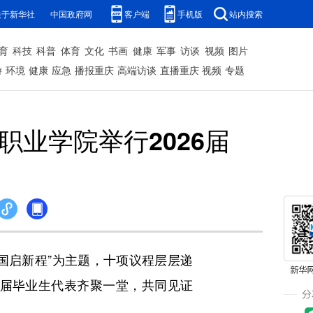
关于新华社
中国政府网
客户端
手机版
站内搜索
育
科技
科普
体育
文化
书画
健康
军事
访谈
视频
图片
游
环境
健康
应急
播报重庆
高端访谈
直播重庆
视频
专题
职业学院举行2026届
报国启新程”为主题，十项议程层层递
6届毕业生代表齐聚一堂，共同见证