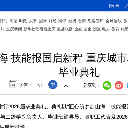
新华网
行时
高层
时政
人事
国际
财经
网评
港澳
台湾
思客智库
全球连线
教
图片
重庆新闻
新华社记者看重庆
区县联播
金融·国企
园区
电力
教育
旅
海 技能报国启新程 重庆城市
毕业典礼
字体：
小
中
大
分享到：
举行2026届毕业典礼。典礼以“匠心筑梦赴山海，技能
与二级学院负责人、毕业班辅导员、教职工代表及202
人生崭新征途。