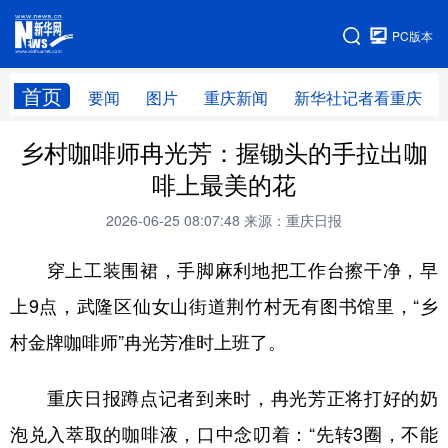
手机版
PC版本
网站地图
首页
要闻
图片
重庆新闻
新华社记者看重庆
乡村咖啡师冉光芳：握锄头的手拉出咖
啡上最美的花
2026-06-25 08:07:48
来源：重庆日报
穿上工装围裙，手脚麻利地把工作台擦干净，早
上9点，武隆区仙女山街道荆竹村无有图书馆里，“乡
村金牌咖啡师”冉光芳准时上班了。
重庆日报蹲点记者到来时，冉光芳正将打好的奶
泡兑入萃取的咖啡液，口中念叨着：“先转3圈，不能