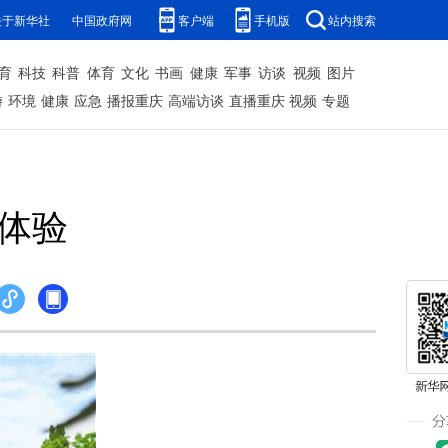
关于新华社
中国政府网
客户端
手机版
站内搜索
育
科技
科普
体育
文化
书画
健康
军事
访谈
视频
图片
游
环境
健康
应急
播报重庆
高端访谈
直播重庆
视频
专题
体验