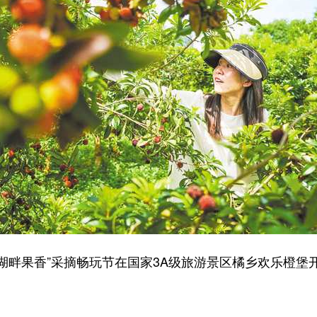
湖畔果香”采摘畅玩节在国家3A级旅游景区橘乡欢乐橙堡