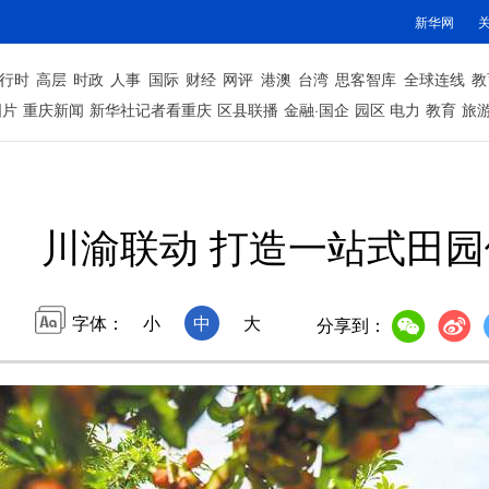
新华网
行时
高层
时政
人事
国际
财经
网评
港澳
台湾
思客智库
全球连线
教
图片
重庆新闻
新华社记者看重庆
区县联播
金融·国企
园区
电力
教育
旅
川渝联动 打造一站式田园
字体：
小
中
大
分享到：