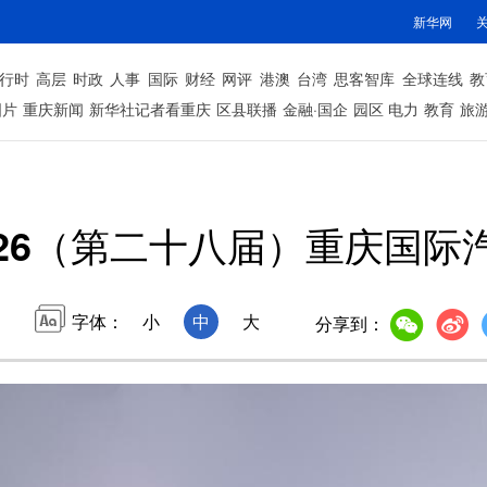
新华网
行时
高层
时政
人事
国际
财经
网评
港澳
台湾
思客智库
全球连线
教
图片
重庆新闻
新华社记者看重庆
区县联播
金融·国企
园区
电力
教育
旅
026（第二十八届）重庆国际
字体：
小
中
大
分享到：