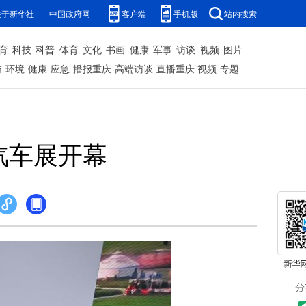
关于新华社
中国政府网
客户端
手机版
站内搜索
育
科技
科普
体育
文化
书画
健康
军事
访谈
视频
图片
游
环境
健康
应急
播报重庆
高端访谈
直播重庆
视频
专题
汽车展开幕