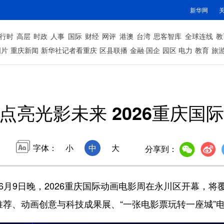
新华网
行时
高层
时政
人事
国际
财经
网评
港澳
台湾
思客智库
全球连线
教
图片
重庆新闻
新华社记者看重庆
区县联播
金融·国企
园区
电力
教育
旅
点亮光影未来 2026重庆国
字体：
小
中
大
分享到：
月9日晚，2026重庆国际动画电影周在永川区开幕，将
推荐、动画创意与科技成果展、“一张电影票玩转一座城”