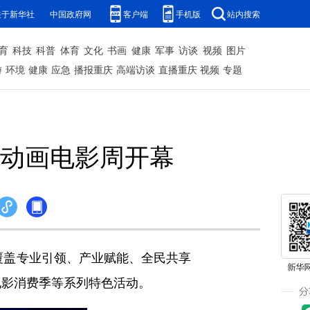
关于新华社
中国政府网
客户端
手机版
站内搜索
育
科技
科普
体育
文化
书画
健康
军事
访谈
视频
图片
游
环境
健康
应急
播报重庆
高端访谈
直播重庆
视频
专题
际动画电影周开幕
覆盖专业引领、产业赋能、全民共享
电影消费季等系列特色活动。