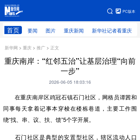
手机版
PC版本
网站地图
首页
要闻
图片
重庆新闻
新华社记者看重庆
新华网 > 重庆 > 推广 > 正文
重庆南岸：“红邻五治”让基层治理“向前
一步”
2026-06-05 18:03:16
在重庆南岸区鸡冠石镇石门社区，网格员谭茜和
同事每天拿着记事本穿梭在楼栋巷道，主要工作围
绕“找、串、议、扶、馈”5个字开展。
石门社区是典型的安置型社区，辖区流动人口