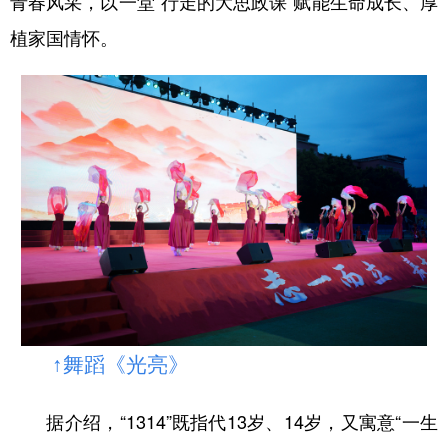
青春风采，以一堂“行走的大思政课”赋能生命成长、厚
植家国情怀。
↑舞蹈《光亮》
据介绍，“1314”既指代13岁、14岁，又寓意“一生