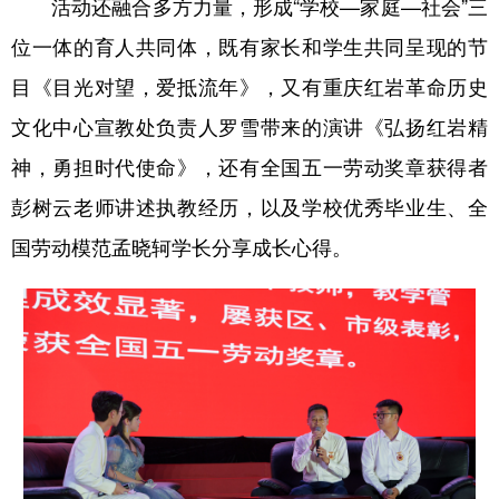
活动还融合多方力量，形成“学校—家庭—社会”三
位一体的育人共同体，既有家长和学生共同呈现的节
目《目光对望，爱抵流年》，又有重庆红岩革命历史
文化中心宣教处负责人罗雪带来的演讲《弘扬红岩精
神，勇担时代使命》，还有全国五一劳动奖章获得者
彭树云老师讲述执教经历，以及学校优秀毕业生、全
国劳动模范孟晓轲学长分享成长心得。