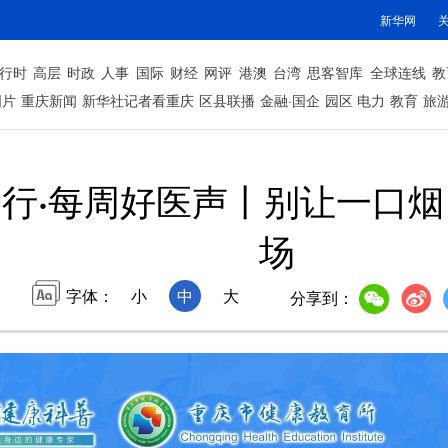
新华网
行时
高层
时政
人事
国际
财经
网评
港澳
台湾
思客智库
全球连线
教
图片
重庆新闻
新华社记者看重庆
区县联播
金融·国企
园区
电力
教育
旅
行·每周好医声丨别让一口
场
字体：
小
中
大
分享到：