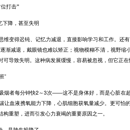
位打击”
忆下降，甚至失明
维变得迟钝、记忆力减退，直接影响学习和工作。还有一
力逐渐减退，戴眼镜也难以矫正；视物模糊不清，视野缩
时可导致失明。这种病发展缓慢，容易被忽视，但它正在
班”
烟者每分钟快2～3次——这不是身体好，而是心脏在超
碳让血液携氧能力下降，心肌细胞获氧量减少。更可怕
结构重塑，进而引发心力衰竭的重要原因之一。
动，是肺先投降了