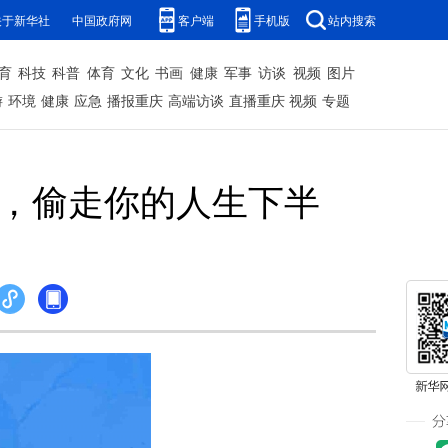
关于新华社
中国政府网
客户端
手机版
站内搜索
育
科技
科普
体育
文化
书画
健康
军事
访谈
视频
图片
游
环境
健康
应急
播报重庆
高端访谈
直播重庆
视频
专题
烟，偷走你的人生下半