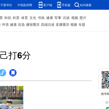
关于新华社
中国政府网
客户端
手机版
站内搜索
育
科技
科普
体育
文化
书画
健康
军事
访谈
视频
图片
游
环境
健康
应急
播报重庆
高端访谈
直播重庆
视频
专题
己打6分