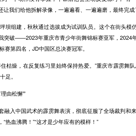
还让我们给他拆解录像，一遍遍看、一遍遍磨，最终完成
坪坝组建，秋秋通过选拔成为试训队员。这个在街头模
突破——2023年重庆市青少年街舞锦标赛亚军，202
锦标赛第四名，JD中国区总决赛冠军。
枯燥，在反复练习里始终保持热爱。”重庆市霹雳舞队
气十足。
理由松懈”
融入中国武术的霹雳舞表演，彻底征服了全场裁判和来自
“热血沸腾！”“这才是少年应有的模样！”