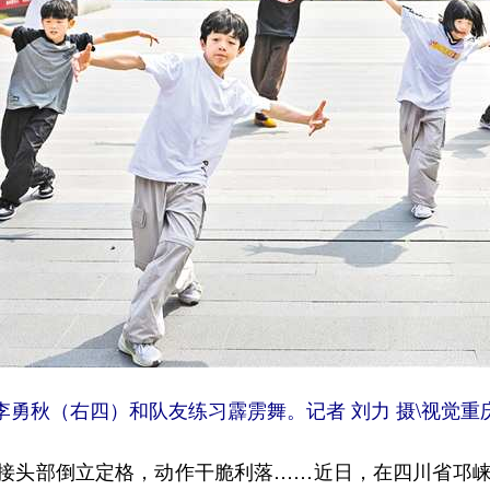
李勇秋（右四）和队友练习霹雳舞。记者 刘力 摄\视觉重
头部倒立定格，动作干脆利落……近日，在四川省邛崃高