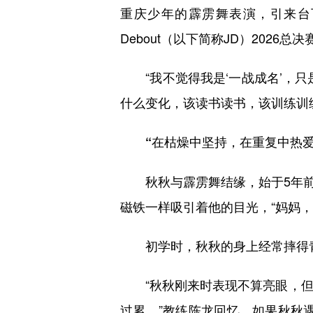
重庆少年的霹雳舞表演，引来台
Debout（以下简称JD）2026
“我不觉得我是‘一战成名’，只是
什么变化，该读书读书，该训练训练
“在枯燥中坚持，在重复中热爱
秋秋与霹雳舞结缘，始于5年前
磁铁一样吸引着他的目光，“妈妈，
初学时，秋秋的身上经常摔得青
“秋秋刚来时表现不算亮眼，但特
过累。”教练陈龙回忆，如果秋秋