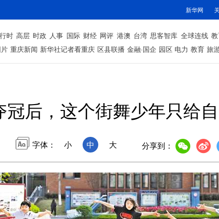
新华网
行时
高层
时政
人事
国际
财经
网评
港澳
台湾
思客智库
全球连线
教
图片
重庆新闻
新华社记者看重庆
区县联播
金融·国企
园区
电力
教育
旅
夺冠后，这个街舞少年只给自
字体：
小
中
大
分享到：