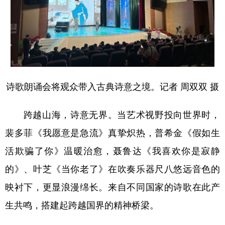
诗歌朗诵会将观众带入古典诗意之境。记者 周双双 摄
跨越山海，诗意无界。当艺术视野投向世界时，
裴多菲《我愿意是急流》真挚炽热，普希金《假如生
活欺骗了你》温暖治愈，聂鲁达《我喜欢你是寂静
的》、叶芝《当你老了》在吹奏乐器尺八悠远音色的
映衬下，更显浪漫绵长。来自不同国家的诗歌在此产
生共鸣，搭建起跨越国界的精神桥梁。