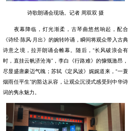
诗歌朗诵会现场。记者 周双双 摄
夜幕降临，灯光渐柔，古琴曲悠然响起，配合
《诗经·陈风·月出》的婉转吟诵，瞬间将观众带入古典
诗意之境，拉开朗诵会帷幕。随后，“长风破浪会有
时，直挂云帆济沧海”，李白《行路难》的慷慨激昂，
尽显盛唐豪迈气魄；苏轼《定风波》娓娓道来，“一蓑
烟雨任平生”的豁达从容，让观众沉浸式感受到中华诗
词的隽永魅力。