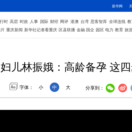
新华网
行时
高层
时政
人事
国际
财经
网评
港澳
台湾
思客智库
全球连线
教
图片
重庆新闻
新华社记者看重庆
区县联播
金融·国企
园区
电力
教育
旅
妇儿林振娥：高龄备孕 这
字体：
小
中
大
分享到：