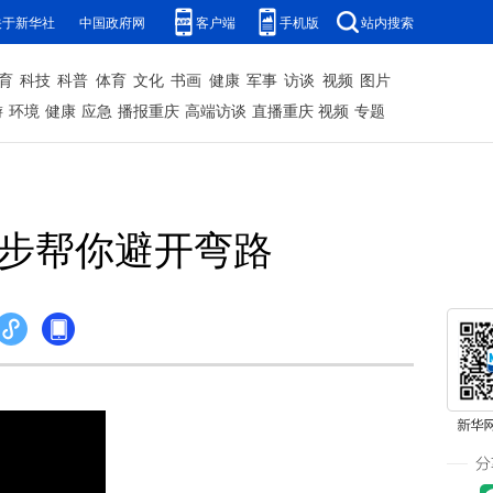
关于新华社
中国政府网
客户端
手机版
站内搜索
育
科技
科普
体育
文化
书画
健康
军事
访谈
视频
图片
游
环境
健康
应急
播报重庆
高端访谈
直播重庆
视频
专题
四步帮你避开弯路