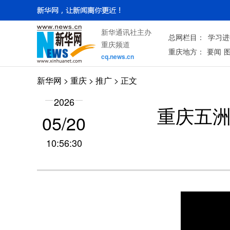
新华通讯社主办
总网栏目：
学习进
重庆频道
重庆地方：
要闻
cq.news.cn
新华网
>
重庆
> 推广 > 正文
2026
重庆五洲
05/20
10:56:30