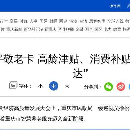
新华网
行时
高层
时政
人事
国际
财经
网评
港澳
台湾
思客智库
全球连线
教
图片
重庆新闻
新华社记者看重庆
区县联播
金融·国企
园区
电力
教育
旅
字敬老卡 高龄津贴、消费补
达”
字体：
小
中
大
分享到：
银发经济高质量发展大会上，重庆市民政局一级巡视员徐松
志着重庆市智慧养老服务迈入全新阶段。