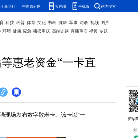
关于新华社
中国政府网
客户端
手机版
站内搜索
育
科技
科普
体育
文化
书画
健康
军事
访谈
视频
图片
游
环境
健康
应急
播报重庆
高端访谈
直播重庆
视频
专题
贴等惠老资金“一卡直
强现场发布数字敬老卡。该卡以“一