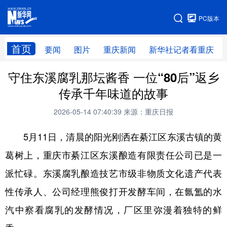
手机版
PC版本
网站地图
首页
要闻
图片
重庆新闻
新华社记者看重庆
守住东溪腐乳那坛酱香 一位“80后”返乡
传承千年味道的故事
2026-05-14 07:40:39
来源：重庆日报
5月11日，清晨的阳光刚洒在綦江区东溪古镇的黄
葛树上，重庆市綦江区东溪酿造有限责任公司已是一
派忙碌。东溪腐乳酿造技艺市级非物质文化遗产代表
性传承人、公司经理熊俊打开发酵车间，在氤氲的水
汽中察看腐乳的发酵情况，厂区里弥漫着独特的鲜