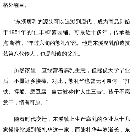
格外醒目。
“东溪腐乳的源头可以追溯到唐代，成为商品则始
于1851年的‘仁丰和’酱园铺。可最近十多年，传承差
点‘断档’。”年过六旬的熊礼华说。他是东溪腐乳酿造技
艺第八代传人，也是熊俊的父亲。
虽然家里一直经营着腐乳生意，但熊俊大学毕业
后，不愿返乡接棒。对此，熊礼华也曾无可奈何：“打
铁、撑船、磨豆腐，自古被称作‘人生三苦’。孩子不愿
意干，情有可原。”
随着时代变迁，东溪镇上生产腐乳的企业从十几
家慢慢缩减到熊礼华这一家；而熊礼华年岁渐长，东