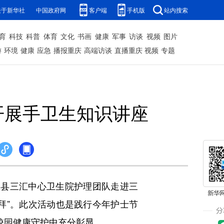
关于新华社
中国政府网
客户端
手机版
站内搜索
育
科技
科普
体育
文化
书画
健康
军事
访谈
视频
图片
游
环境
健康
应急
播报重庆
高端访谈
直播重庆
视频
专题
开展手卫生知识讲座
忠县三汇中心卫生院护理团队走进三
拜”。此次活动也是践行今年护士节
校园健康守护中充分彰显。