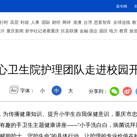
新华网
行时
高层
时政
人事
国际
财经
网评
港澳
台湾
思客智库
全球连线
教
图片
重庆新闻
新华社记者看重庆
区县联播
金融·国企
园区
电力
教育
旅
心卫生院护理团队走进校园
字体：
小
中
大
分享到：
际，为传播健康知识、提升小学生自我保健意识，重庆市
有趣的手卫生主题健康讲座——“小手洗白白，病菌说拜
—赋能护士，守护生命”的具体行动，让护理的专业价值在