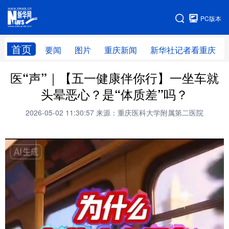
手机版
PC版本
网站地图
首页
要闻
图片
重庆新闻
新华社记者看重庆
医“声”｜【五一健康伴你行】一坐车就
头晕恶心？是“体质差”吗？
2026-05-02 11:30:57
来源：重庆医科大学附属第二医院