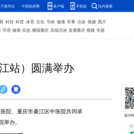
关于新华社
中国政府网
客户端
手机版
站内搜索
育
科技
科普
体育
文化
书画
健康
军事
访谈
视频
图片
游
环境
健康
应急
播报重庆
高端访谈
直播重庆
视频
专题
綦江站）圆满举办
医院、重庆市綦江区中医院共同承
院举办。