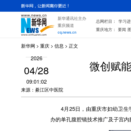
新华通讯社主办
总网栏目：
学习进
重庆频道
重庆地方：
要闻
cq.news.cn
新华网
>
重庆
> 信息 > 正文
2026
微创赋能
04/28
09:01:02
来源：綦江区中医院
4月25日，由重庆市妇幼卫生
办的单孔腹腔镜技术推广及子宫内