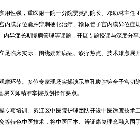
用性强，重医附一院一分院贾英副院长、邓幼林主任团
宫内膜异位囊肿穿刺硬化治疗、输尿管子宫内膜异位症
、内异症长期慢病管理等课题，开展专题授课与深度分享
足临床实际，围绕疑难病症、诊疗热点、技术难点展开
摩环节。多位专家现场实操演示单孔腹腔镜全子宫切除
基层医师精准掌握微创操作要点。
专项培训。綦江区中医院护理团队开设中医适宜技术工
灸等特色中医技术，将中医固本、辨证康复理念融入围