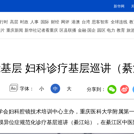
新华网
行时
高层
时政
人事
国际
财经
网评
港澳
台湾
思客智库
全球连线
教
图片
重庆新闻
新华社记者看重庆
区县联播
金融·国企
园区
电力
教育
旅
基层 妇科诊疗基层巡讲（
字体：
小
中
大
分享到：
学会妇科腔镜技术培训中心主办，重庆医科大学附属第一
膜异位症规范化诊疗基层巡讲（綦江站），在綦江区中医