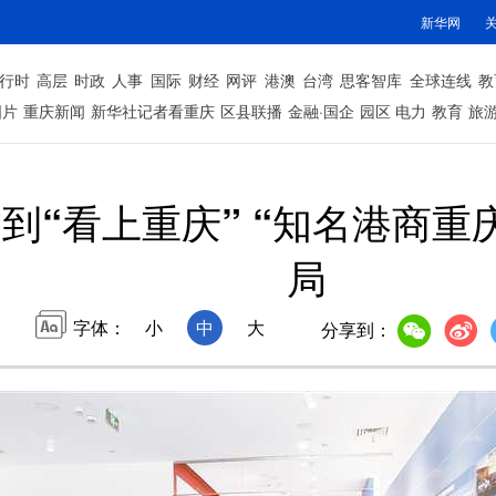
新华网
行时
高层
时政
人事
国际
财经
网评
港澳
台湾
思客智库
全球连线
教
图片
重庆新闻
新华社记者看重庆
区县联播
金融·国企
园区
电力
教育
旅
”到“看上重庆” “知名港商
局
字体：
小
中
大
分享到：