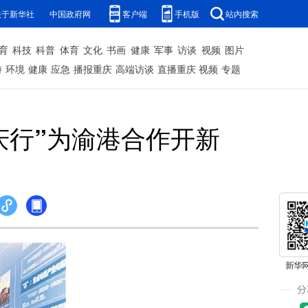
关于新华社
中国政府网
客户端
手机版
站内搜索
育
科技
科普
体育
文化
书画
健康
军事
访谈
视频
图片
游
环境
健康
应急
播报重庆
高端访谈
直播重庆
视频
专题
重庆行”为渝港合作开新