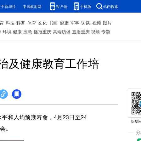
关于新华社
中国政府网
客户端
手机版
站内搜索
育
科技
科普
体育
文化
书画
健康
军事
访谈
视频
图片
游
环境
健康
应急
播报重庆
高端访谈
直播重庆
视频
专题
治及健康教育工作培
和人均预期寿命，4月23日至24
训会。