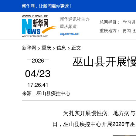
新华通讯社主办
总网栏目：
学习进
重庆频道
重庆地方：
要闻
cq.news.cn
新华网
>
重庆
> 信息 > 正文
巫山县开展
2026
04/23
17:26:41
来源：巫山县疾控中心
为扎实开展慢性病、地方病与寄生
日，巫山县疾控中心开展2026