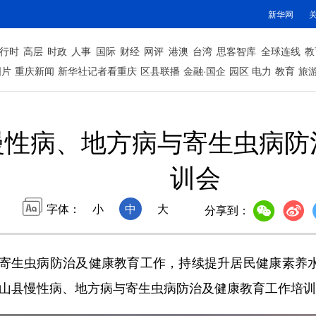
新华网
行时
高层
时政
人事
国际
财经
网评
港澳
台湾
思客智库
全球连线
教
图片
重庆新闻
新华社记者看重庆
区县联播
金融·国企
园区
电力
教育
旅
慢性病、地方病与寄生虫病防
训会
字体：
小
中
大
分享到：
虫病防治及健康教育工作，持续提升居民健康素养水平
年巫山县慢性病、地方病与寄生虫病防治及健康教育工作培