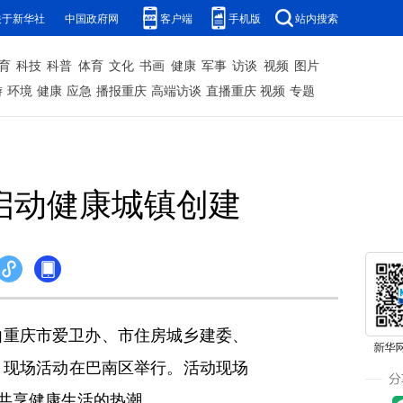
关于新华社
中国政府网
客户端
手机版
站内搜索
育
科技
科普
体育
文化
书画
健康
军事
访谈
视频
图片
游
环境
健康
应急
播报重庆
高端访谈
直播重庆
视频
专题
启动健康城镇创建
由重庆市爱卫办、市住房城乡建委、
月现场活动在巴南区举行。活动现场
共享健康生活的热潮。