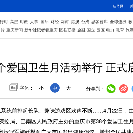
新华网
行时
高层
时政
人事
国际
财经
网评
港澳
台湾
思客智库
全球连线
教
图片
重庆新闻
新华社记者看重庆
区县联播
金融·国企
园区
电力
教育
旅
8个爱国卫生月活动举行 正式
字体：
小
中
大
分享到：
统前排起长队、趣味游戏区欢声不断……4月22日，
疾控局、巴南区人民政府主办的重庆市第38个爱国卫生
奥运冠军施廷懋向广大市民发出健康倡议，掀起全民共建