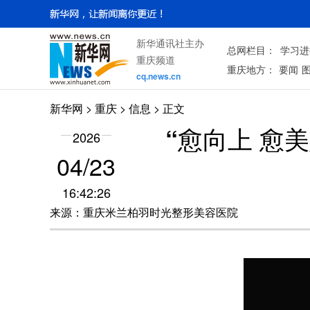
新华通讯社主办
总网栏目：
学习进
重庆频道
重庆地方：
要闻
cq.news.cn
新华网
>
重庆
> 信息 > 正文
“愈向上 愈
2026
04/23
16:42:26
来源：重庆米兰柏羽时光整形美容医院