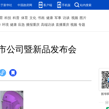
关于新华社
中国政府网
客户端
手机版
站内搜索
育
科技
科普
体育
文化
书画
健康
军事
访谈
视频
图片
游
环境
健康
应急
播报重庆
高端访谈
直播重庆
视频
专题
上市公司暨新品发布会