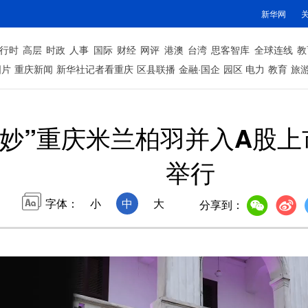
新华网
行时
高层
时政
人事
国际
财经
网评
港澳
台湾
思客智库
全球连线
教
图片
重庆新闻
新华社记者看重庆
区县联播
金融·国企
园区
电力
教育
旅
美妙”重庆米兰柏羽并入A股
举行
字体：
小
中
大
分享到：